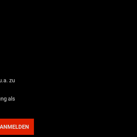
u.a. zu
ung als
ANMELDEN